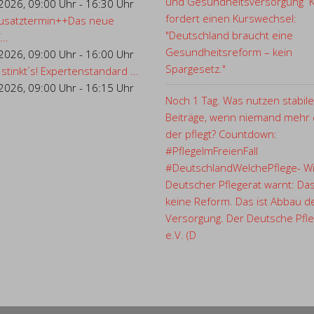
und Gesundheitsversorgung 
.2026
,
09:00 Uhr
-
16:30 Uhr
fordert einen Kurswechsel:
usatztermin++Das neue
"Deutschland braucht eine
..
Gesundheitsreform – kein
.2026
,
09:00 Uhr
-
16:00 Uhr
Spargesetz."
 stinkt´s! Expertenstandard ...
.2026
,
09:00 Uhr
-
16:15 Uhr
Noch 1 Tag. Was nutzen stabile
Beiträge, wenn niemand mehr d
der pflegt? Countdown:
#PflegeImFreienFall
#DeutschlandWelchePflege- Wi
Deutscher Pflegerat warnt: Das
keine Reform. Das ist Abbau d
Versorgung. Der Deutsche Pfle
e.V. (D