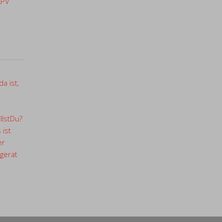
KPV
a ist,
llstDu?
 ist
er
gerat