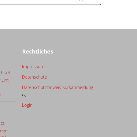
Rechtliches
Impressum
chsel
Datenschutz
rium:
Datenschutzhinweis Kursanmeldung
n
">
Login
etz
lege