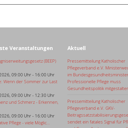
ste Veranstaltungen
Aktuell
gniserweitungsgesetz (BEEP)
Pressemitteilung Katholischer
Pflegeverband e.V. Ministerwe
.2026
,
09:00 Uhr
-
16:00 Uhr
im Bundesgesundheitsministe
e: Wenn der Sommer zur Last
Professionelle Pflege muss
Gesundheitspolitik mitgestalte
.2026
,
09:00 Uhr
-
12:30 Uhr
Pressemitteilung Katholischer
enz und Schmerz - Erkennen,
Pflegeverband e.V. GKV-
Beitragssatzstabilisierungsges
.2026
,
09:00 Uhr
-
16:00 Uhr
sendet ein fatales Signal für Pf
ative Pflege - viele Möglic...