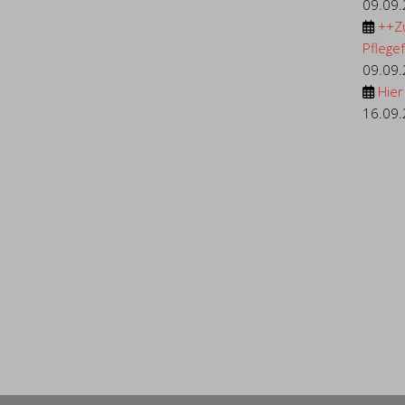
09.09
++Z
Pflegef.
09.09
Hier
16.09