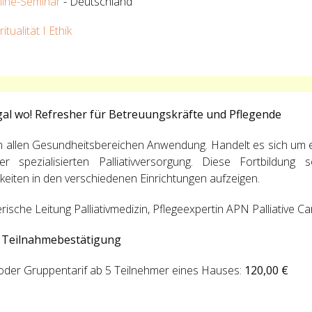
line-Seminar
- Deutschland
ritualität I Ethik
 egal wo! Refresher für Betreuungskräfte und Pflegende
t in allen Gesundheitsbereichen Anwendung. Handelt es sich um e
ezialisierten Palliativversorgung. Diese Fortbildung sol
keiten in den verschiedenen Einrichtungen aufzeigen.
gerische Leitung Palliativmedizin, Pflegeexpertin APN Palliative Ca
d Teilnahmebestätigung
 oder Gruppentarif ab 5 Teilnehmer eines Hauses:
120,00 €