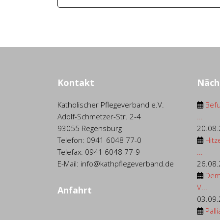
Kontakt
Näch
Katholischer Pflegeverband e.V.
Befu
Adolf-Schmetzer-Str. 2-4
...
93055 Regensburg
20.08
Telefon: 0941 6048 77-0
Hitz
Telefax: 0941 6048 77-9
...
E-Mail: info@kathpflegeverband.de
26.08
Dem
V...
Anfahrt
03.09
Palli