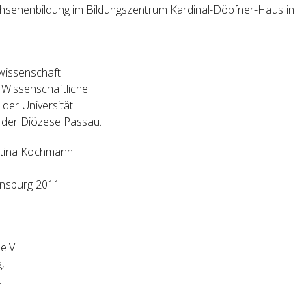
achsenenbildung im Bildungszentrum Kardinal-Döpfner-Haus in
swissenschaft
1 Wissenschaftliche
 der Universität
n der Diözese Passau.
rtina Kochmann
gensburg 2011
e.V.
,
.