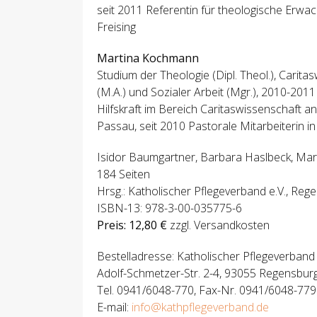
seit 2011 Referentin für theologische Erw
Freising
Martina Kochmann
Studium der Theologie (Dipl. Theol.), Carita
(M.A.) und Sozialer Arbeit (Mgr.), 2010-201
Hilfskraft im Bereich Caritaswissenschaft an
Passau, seit 2010 Pastorale Mitarbeiterin i
Isidor Baumgartner, Barbara Haslbeck, Ma
184 Seiten
Hrsg.: Katholischer Pflegeverband e.V., Re
ISBN-13: 978-3-00-035775-6
Preis: 12,80 €
zzgl. Versandkosten
Bestelladresse: Katholischer Pflegeverband 
Adolf-Schmetzer-Str. 2-4, 93055 Regensburg
Tel. 0941/6048-770, Fax-Nr. 0941/6048-779
E-mail:
info@kathpflegeverband.de