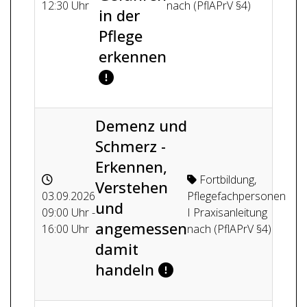
12:30 Uhr
nach (PflAPrV §4)
in der
Pflege
erkennen
Demenz und
Schmerz -
Erkennen,
Fortbildung
,
Verstehen
03.09.2026
Pflegefachpersonen
und
09:00 Uhr -
I Praxisanleitung
angemessen
16:00 Uhr
nach (PflAPrV §4)
damit
handeln