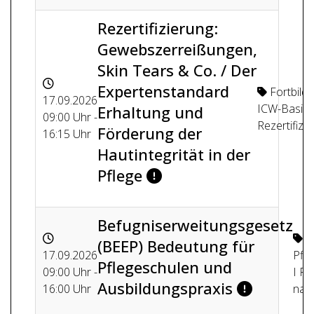
Rezertifizierung:
Gewebszerreißungen,
Skin Tears & Co. / Der
Expertenstandard
Fortbild
17.09.2026
ICW-Basisk
Erhaltung und
09:00 Uhr -
Rezertifizi
Förderung der
16:15 Uhr
Hautintegrität in der
Pflege
Befugniserweitungsgesetz
(BEEP) Bedeutung für
17.09.2026
Pfl
Pflegeschulen und
09:00 Uhr -
I Pr
Ausbildungspraxis
16:00 Uhr
nach