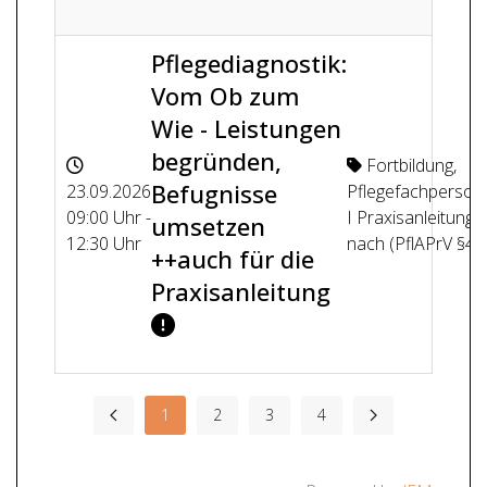
Pflegediagnostik:
Vom Ob zum
Wie - Leistungen
begründen,
Fortbildung
,
Befugnisse
23.09.2026
Pflegefachperson
09:00 Uhr -
I Praxisanleitung
umsetzen
12:30 Uhr
nach (PflAPrV §4)
++auch für die
Praxisanleitung
1
2
3
4