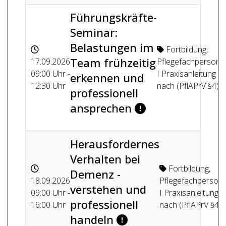
Führungskräfte-
Seminar:
Belastungen im
Fortbildung
,
Team frühzeitig
17.09.2026
Pflegefachpersone
09:00 Uhr -
I Praxisanleitung
erkennen und
12:30 Uhr
nach (PflAPrV §4)
professionell
ansprechen
Herausfordernes
Verhalten bei
Fortbildung
,
Demenz -
18.09.2026
Pflegefachperson
verstehen und
09:00 Uhr -
I Praxisanleitung
professionell
16:00 Uhr
nach (PflAPrV §4)
handeln