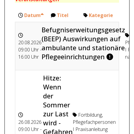
Datum
Titel
Kategorie
Befugniserweitungsgesetz
F
(BEEP) Auswirkungen auf
20.08.2026
Pfl
ambulante und stationäre
09:00 Uhr -
I Pr
Pflegeeinrichtungen
16:00 Uhr
nach
Hitze:
Wenn
der
Sommer
zur Last
Fortbildung
,
wird -
26.08.2026
Pflegefachpersonen
09:00 Uhr -
I Praxisanleitung
Gefahren