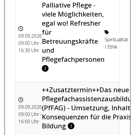
Palliative Pflege -
viele Möglichkeiten,
egal wo! Refresher
für
09.09.2026
Spiritualität
Betreuungskräfte
09:00 Uhr -
I Ethik
und
16:30 Uhr
Pflegefachpersonen
++Zusatztermin++Das neue
Pflegefachassistenzausbildu
(PfFAG) - Umsetzung, Inhalte
09.09.2026
09:00 Uhr -
Konsequenzen für die Praxis
16:00 Uhr
Bildung