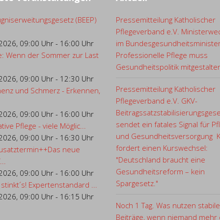
gniserweitungsgesetz (BEEP)
Pressemitteilung Katholischer
Pflegeverband e.V. Ministerwe
.2026
,
09:00 Uhr
-
16:00 Uhr
im Bundesgesundheitsministe
e: Wenn der Sommer zur Last
Professionelle Pflege muss
Gesundheitspolitik mitgestalte
.2026
,
09:00 Uhr
-
12:30 Uhr
Pressemitteilung Katholischer
enz und Schmerz - Erkennen,
Pflegeverband e.V. GKV-
Beitragssatzstabilisierungsges
.2026
,
09:00 Uhr
-
16:00 Uhr
sendet ein fatales Signal für Pf
ative Pflege - viele Möglic...
und Gesundheitsversorgung 
.2026
,
09:00 Uhr
-
16:30 Uhr
fordert einen Kurswechsel:
usatztermin++Das neue
"Deutschland braucht eine
..
Gesundheitsreform – kein
.2026
,
09:00 Uhr
-
16:00 Uhr
Spargesetz."
 stinkt´s! Expertenstandard ...
.2026
,
09:00 Uhr
-
16:15 Uhr
Noch 1 Tag. Was nutzen stabile
Beiträge, wenn niemand mehr d