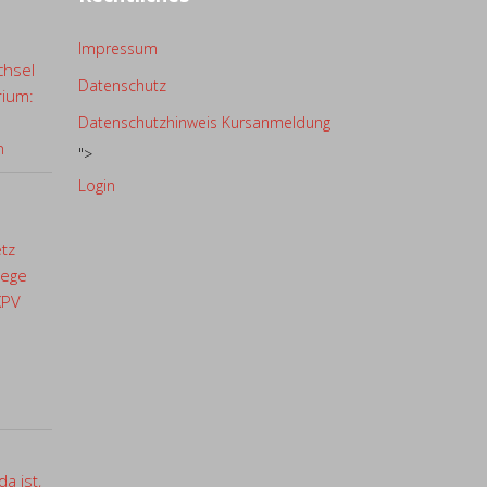
Impressum
chsel
Datenschutz
rium:
Datenschutzhinweis Kursanmeldung
n
">
Login
etz
lege
KPV
a ist,