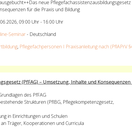
ausgebucht++Das neue Pflegefachassistenzausbildungsgesetz (
nsequenzen für die Praxis und Bildung
.06.2026
,
09:00 Uhr
-
16:00 Uhr
line-Seminar
- Deutschland
rtbildung
,
Pflegefachpersonen I Praxisanleitung nach (PflAPrV §
ngsgesetz (PfFAG) – Umsetzung, Inhalte und Konsequenzen
n Grundlagen des PfFAG
bestehende Strukturen (PflBG, Pflegekompetenzgesetz,
g in Einrichtungen und Schulen
n an Träger, Kooperationen und Curricula