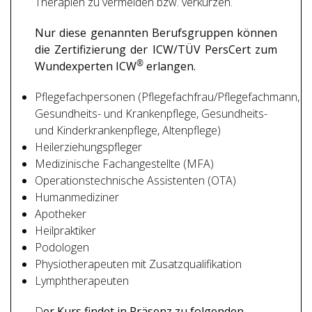
Therapien zu vermeiden bzw. verkürzen.
Nur diese genannten Berufsgruppen können
die Zertifizierung der ICW/TÜV PersCert zum
®
Wundexperten ICW
erlangen.
Pflegefachpersonen (Pflegefachfrau/Pflegefachmann,
Gesundheits- und Krankenpflege, Gesundheits-
und Kinderkrankenpflege, Altenpflege)
Heilerziehungspfleger
Medizinische Fachangestellte (MFA)
Operationstechnische Assistenten (OTA)
Humanmediziner
Apotheker
Heilpraktiker
Podologen
Physiotherapeuten mit Zusatzqualifikation
Lymphtherapeuten
D
er Kurs findet in Präsenz zu folgenden