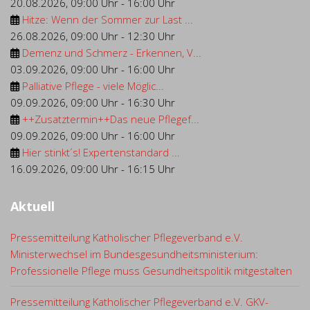
20.08.2026
,
09:00 Uhr
-
16:00 Uhr
Hitze: Wenn der Sommer zur Last ...
26.08.2026
,
09:00 Uhr
-
12:30 Uhr
Demenz und Schmerz - Erkennen, V...
03.09.2026
,
09:00 Uhr
-
16:00 Uhr
Palliative Pflege - viele Möglic...
09.09.2026
,
09:00 Uhr
-
16:30 Uhr
++Zusatztermin++Das neue Pflegef...
09.09.2026
,
09:00 Uhr
-
16:00 Uhr
Hier stinkt´s! Expertenstandard ...
16.09.2026
,
09:00 Uhr
-
16:15 Uhr
Aktuell
Pressemitteilung Katholischer Pflegeverband e.V.
Ministerwechsel im Bundesgesundheitsministerium:
Professionelle Pflege muss Gesundheitspolitik mitgestalten
Pressemitteilung Katholischer Pflegeverband e.V. GKV-