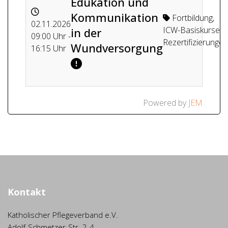
Edukation und
Kommunikation
Fortbildung
,
02.11.2026
ICW-Basiskurse /
in der
09:00 Uhr -
Rezertifizierungen
Wundversorgung
16:15 Uhr
Powered by
JEM
Kontakt
Katholischer Pflegeverband e.V.
Adolf-Schmetzer-Str. 2-4