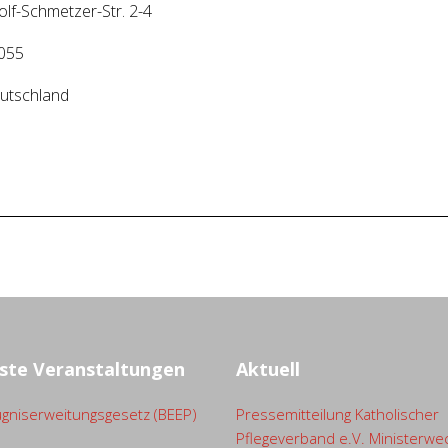
olf-Schmetzer-Str. 2-4
055
utschland
ste Veranstaltungen
Aktuell
gniserweitungsgesetz (BEEP)
Pressemitteilung Katholischer
Pflegeverband e.V. Ministerwe