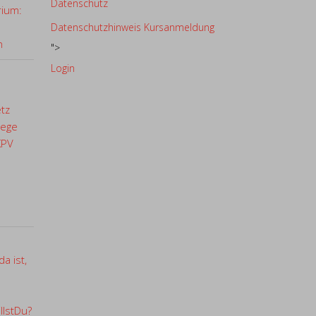
Datenschutz
rium:
Datenschutzhinweis Kursanmeldung
n
">
Login
etz
lege
KPV
a ist,
llstDu?