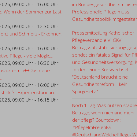
.2026
,
09:00 Uhr
-
16:00 Uhr
im Bundesgesundheitsministe
e: Wenn der Sommer zur Last
Professionelle Pflege muss
Gesundheitspolitik mitgestalte
.2026
,
09:00 Uhr
-
12:30 Uhr
Pressemitteilung Katholischer
enz und Schmerz - Erkennen,
Pflegeverband e.V. GKV-
Beitragssatzstabilisierungsges
.2026
,
09:00 Uhr
-
16:00 Uhr
sendet ein fatales Signal für Pf
ative Pflege - viele Möglic...
und Gesundheitsversorgung 
.2026
,
09:00 Uhr
-
16:30 Uhr
fordert einen Kurswechsel:
usatztermin++Das neue
"Deutschland braucht eine
..
Gesundheitsreform – kein
.2026
,
09:00 Uhr
-
16:00 Uhr
Spargesetz."
 stinkt´s! Expertenstandard ...
.2026
,
09:00 Uhr
-
16:15 Uhr
Noch 1 Tag. Was nutzen stabile
Beiträge, wenn niemand mehr d
der pflegt? Countdown:
#PflegeImFreienFall
#DeutschlandWelchePflege- Wi