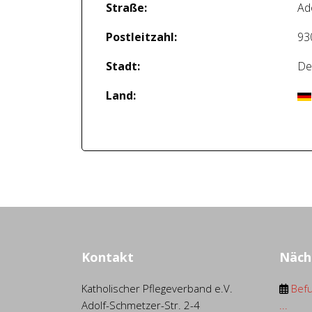
Straße:
Ad
Postleitzahl:
93
Stadt:
De
Land:
Kontakt
Näch
Katholischer Pflegeverband e.V.
Befu
Adolf-Schmetzer-Str. 2-4
...