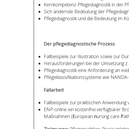
Kernkompetenz Pflegediagnostik in der P
Sich ändernde Bedeutung der Pflegediagn
Pflegediagnostik und die Bedeutung im K
Der pflegediagnostische Prozess
Fallbeispiele zur Illustration sowie zur 
Herausforderungen bei der Umsetzung z.B
Pflegediagnostik eine Anforderung an evi
Pflegeklassifikationssysteme wie NANDA-I
Fallarbeit
Fallbeispiele zur praktischen Anwendung
ENP-online ein kostenfrei verfügbarer Br
Maßnahmen (
E
uropean
n
ursing care
P
at
Zielgruppe:
Pflegepraktiker, Praxisanleit