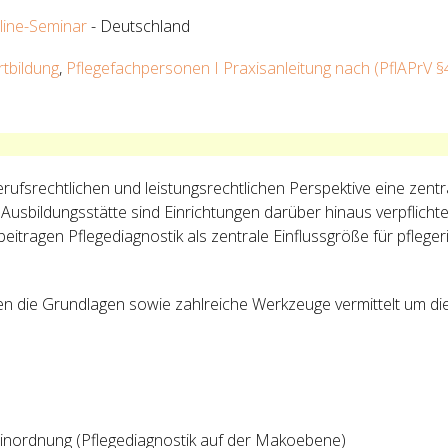
line-Seminar
- Deutschland
rtbildung
,
Pflegefachpersonen I Praxisanleitung nach (PflAPrV §
erufsrechtlichen und leistungsrechtlichen Perspektive eine zent
Ausbildungsstätte sind Einrichtungen darüber hinaus verpflicht
beitragen Pflegediagnostik als zentrale Einflussgröße für pfle
n die Grundlagen sowie zahlreiche Werkzeuge vermittelt um d
 Einordnung (Pflegediagnostik auf der Makoebene)