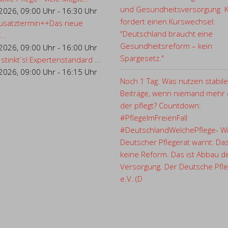
und Gesundheitsversorgung 
.2026
,
09:00 Uhr
-
16:30 Uhr
fordert einen Kurswechsel:
usatztermin++Das neue
"Deutschland braucht eine
..
Gesundheitsreform – kein
.2026
,
09:00 Uhr
-
16:00 Uhr
Spargesetz."
 stinkt´s! Expertenstandard ...
.2026
,
09:00 Uhr
-
16:15 Uhr
Noch 1 Tag. Was nutzen stabile
Beiträge, wenn niemand mehr d
der pflegt? Countdown:
#PflegeImFreienFall
#DeutschlandWelchePflege- Wi
Deutscher Pflegerat warnt: Das
keine Reform. Das ist Abbau d
Versorgung. Der Deutsche Pfle
e.V. (D