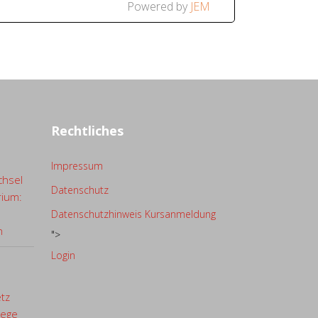
Powered by
JEM
Rechtliches
Impressum
chsel
Datenschutz
rium:
Datenschutzhinweis Kursanmeldung
n
">
Login
etz
lege