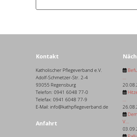
Kontakt
Näch
Katholischer Pflegeverband e.V.
Befu
Adolf-Schmetzer-Str. 2-4
...
93055 Regensburg
20.08
Telefon: 0941 6048 77-0
Hitz
Telefax: 0941 6048 77-9
...
E-Mail: info@kathpflegeverband.de
26.08
Dem
V...
Anfahrt
03.09
Palli