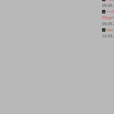
09.09
++Z
Pflegef.
09.09
Hier
16.09