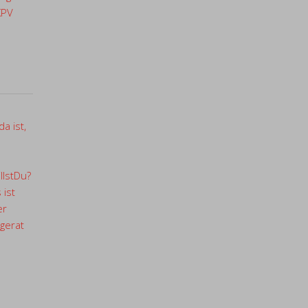
KPV
a ist,
llstDu?
 ist
er
gerat