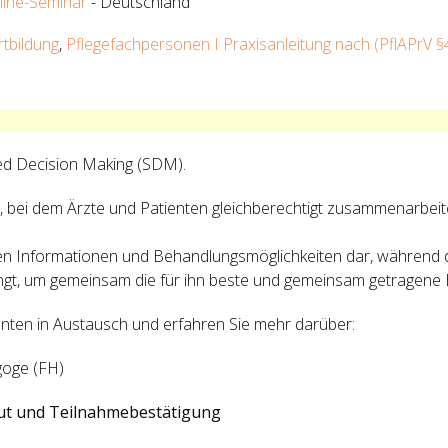
line-Seminar
- Deutschland
rtbildung
,
Pflegefachpersonen I Praxisanleitung nach (PflAPrV §
red Decision Making (SDM).
, bei dem Ärzte und Patienten gleichberechtigt zusammenarbei
schen Informationen und Behandlungsmöglichkeiten dar, während 
gt, um gemeinsam die für ihn beste und gemeinsam getragene 
nten in Austausch und erfahren Sie mehr darüber:
goge (FH)
out und Teilnahmebestätigung