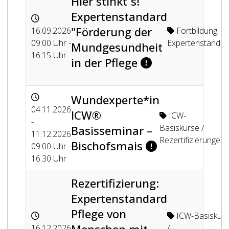
Hier stinkt´s!
Expertenstandard
"Förderung der
16.09.2026
Fortbildung
,
09:00 Uhr -
Expertenstandar
Mundgesundheit
16:15 Uhr
in der Pflege
Wundexperte*in
04.11.2026
ICW®
ICW-
-
Basiskurse /
Basisseminar –
11.12.2026
Rezertifizierungen
Bischofsmais
09:00 Uhr -
16:30 Uhr
Rezertifizierung:
Expertenstandard
Pflege von
ICW-Basiskur
16.12.2026
/