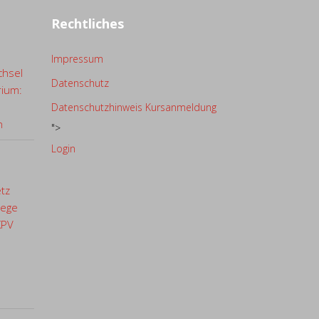
Rechtliches
Impressum
chsel
Datenschutz
rium:
Datenschutzhinweis Kursanmeldung
n
">
Login
etz
lege
KPV