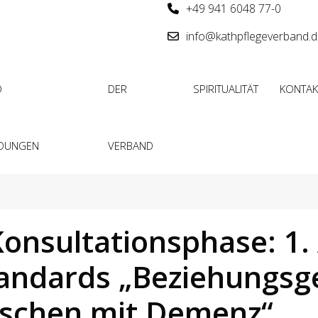
+49 941 6048 77-0
info@kathpflegeverband.
D
DER
SPIRITUALITÄT
KONTAK
LDUNGEN
VERBAND
nsultationsphase: 1. 
andards „Beziehungsge
nschen mit Demenz“