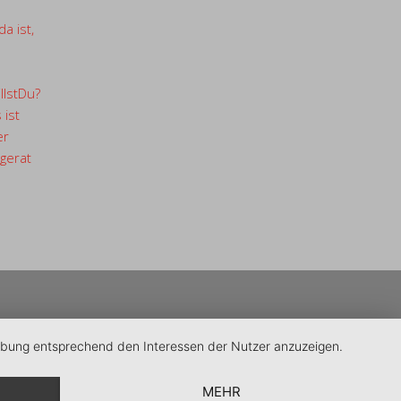
a ist,
llstDu?
 ist
er
gerat
erbung entsprechend den Interessen der Nutzer anzuzeigen.
MEHR