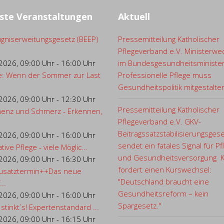
ste Veranstaltungen
Aktuell
gniserweitungsgesetz (BEEP)
Pressemitteilung Katholischer
Pflegeverband e.V. Ministerwe
.2026
,
09:00 Uhr
-
16:00 Uhr
im Bundesgesundheitsministe
e: Wenn der Sommer zur Last
Professionelle Pflege muss
Gesundheitspolitik mitgestalte
.2026
,
09:00 Uhr
-
12:30 Uhr
Pressemitteilung Katholischer
enz und Schmerz - Erkennen,
Pflegeverband e.V. GKV-
Beitragssatzstabilisierungsges
.2026
,
09:00 Uhr
-
16:00 Uhr
sendet ein fatales Signal für Pf
ative Pflege - viele Möglic...
und Gesundheitsversorgung 
.2026
,
09:00 Uhr
-
16:30 Uhr
fordert einen Kurswechsel:
usatztermin++Das neue
"Deutschland braucht eine
..
Gesundheitsreform – kein
.2026
,
09:00 Uhr
-
16:00 Uhr
Spargesetz."
 stinkt´s! Expertenstandard ...
.2026
,
09:00 Uhr
-
16:15 Uhr