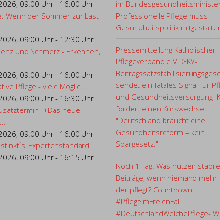
.2026
,
09:00 Uhr
-
16:00 Uhr
im Bundesgesundheitsministe
e: Wenn der Sommer zur Last
Professionelle Pflege muss
Gesundheitspolitik mitgestalte
.2026
,
09:00 Uhr
-
12:30 Uhr
Pressemitteilung Katholischer
enz und Schmerz - Erkennen,
Pflegeverband e.V. GKV-
Beitragssatzstabilisierungsges
.2026
,
09:00 Uhr
-
16:00 Uhr
sendet ein fatales Signal für Pf
ative Pflege - viele Möglic...
und Gesundheitsversorgung 
.2026
,
09:00 Uhr
-
16:30 Uhr
fordert einen Kurswechsel:
usatztermin++Das neue
"Deutschland braucht eine
..
Gesundheitsreform – kein
.2026
,
09:00 Uhr
-
16:00 Uhr
Spargesetz."
 stinkt´s! Expertenstandard ...
.2026
,
09:00 Uhr
-
16:15 Uhr
Noch 1 Tag. Was nutzen stabile
Beiträge, wenn niemand mehr d
der pflegt? Countdown:
#PflegeImFreienFall
#DeutschlandWelchePflege- Wi