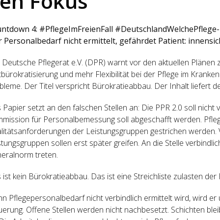
en Fokus
ntdown 4: #PflegeImFreienFall #DeutschlandWelchePflege- 
 Personalbedarf nicht ermittelt, gefährdet Patient: innensic
 Deutsche Pflegerat e.V. (DPR) warnt vor den aktuellen Plänen 
tbürokratisierung und mehr Flexibilität bei der Pflege im Kranke
bleme. Der Titel verspricht Bürokratieabbau. Der Inhalt liefert 
 Papier setzt an den falschen Stellen an: Die PPR 2.0 soll nich
mission für Personalbemessung soll abgeschafft werden. Pfle
litätsanforderungen der Leistungsgruppen gestrichen werden. 
stungsgruppen sollen erst später greifen. An die Stelle verbindl
eralnorm treten.
ist kein Bürokratieabbau. Das ist eine Streichliste zulasten der 
n Pflegepersonalbedarf nicht verbindlich ermittelt wird, wird e
uerung. Offene Stellen werden nicht nachbesetzt. Schichten ble