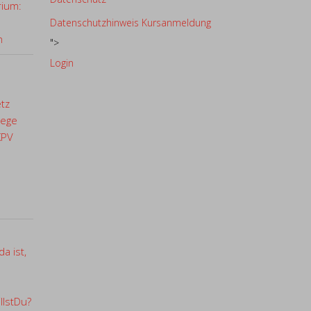
rium:
Datenschutzhinweis Kursanmeldung
n
">
Login
etz
lege
KPV
a ist,
llstDu?