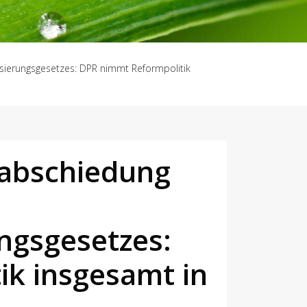
isierungsgesetzes: DPR nimmt Reformpolitik
rabschiedung
ungsgesetzes:
k insgesamt in