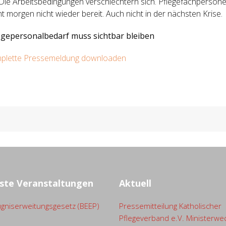
 Die Arbeitsbedingungen verschlechtern sich. Pflegefachpersone
ht morgen nicht wieder bereit. Auch nicht in der nächsten Krise.
egepersonalbedarf muss sichtbar bleiben
plette Pressemeldung downloaden
ste Veranstaltungen
Aktuell
gniserweitungsgesetz (BEEP)
Pressemitteilung Katholischer
Pflegeverband e.V. Ministerwe