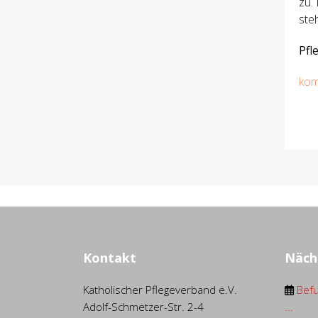
zu.
ste
Pfl
kom
Kontakt
Näch
Katholischer Pflegeverband e.V.
Befu
Adolf-Schmetzer-Str. 2-4
...