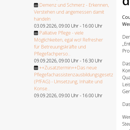
d
Demenz und Schmerz - Erkennen,
Verstehen und angemessen damit
Cou
handeln
Wer
03.09.2026
,
09:00 Uhr
-
16:00 Uhr
Palliative Pflege - viele
Der
Möglichkeiten, egal wo! Refresher
„En
für Betreuungskräfte und
Pro
Pflegefachperso...
09.09.2026
,
09:00 Uhr
-
16:30 Uhr
Das
++Zusatztermin++Das neue
Kom
Pflegefachassistenzausbildungsgesetz
Qua
(PfFAG) - Umsetzung, Inhalte und
Lei
Konse...
Gen
09.09.2026
,
09:00 Uhr
-
16:00 Uhr
Das 
Wen
Ste