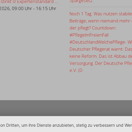
Spargesetz."
 stinkt´s! Expertenstandard ...
.2026
,
09:00 Uhr
-
16:15 Uhr
Noch 1 Tag. Was nutzen stabile
Beiträge, wenn niemand mehr d
der pflegt? Countdown:
#PflegeImFreienFall
#DeutschlandWelchePflege- Wi
Deutscher Pflegerat warnt: Das
keine Reform. Das ist Abbau d
Versorgung. Der Deutsche Pfle
e.V. (D
von Dritten, um ihre Dienste anzubieten, stetig zu verbessern und W