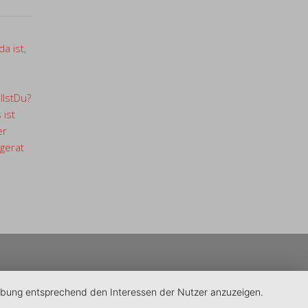
a ist,
llstDu?
 ist
er
gerat
erbung entsprechend den Interessen der Nutzer anzuzeigen.