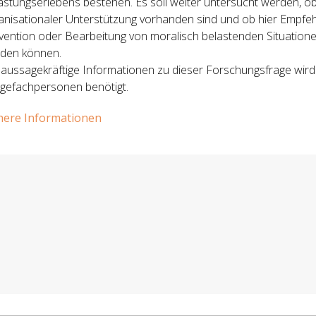
astungserlebens bestehen. Es soll weiter untersucht werden, 
anisationaler Unterstützung vorhanden sind und ob hier Empfehl
vention oder Bearbeitung von moralisch belastenden Situatio
den können.
 aussagekräftige Informationen zu dieser Forschungsfrage wird
egefachpersonen benötigt.
ere Informationen