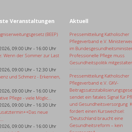
ste Veranstaltungen
Aktuell
gniserweitungsgesetz (BEEP)
Pressemitteilung Katholischer
Pflegeverband e.V. Ministerwe
.2026
,
09:00 Uhr
-
16:00 Uhr
im Bundesgesundheitsministe
e: Wenn der Sommer zur Last
Professionelle Pflege muss
Gesundheitspolitik mitgestalte
.2026
,
09:00 Uhr
-
12:30 Uhr
Pressemitteilung Katholischer
enz und Schmerz - Erkennen,
Pflegeverband e.V. GKV-
Beitragssatzstabilisierungsges
.2026
,
09:00 Uhr
-
16:00 Uhr
sendet ein fatales Signal für Pf
ative Pflege - viele Möglic...
und Gesundheitsversorgung 
.2026
,
09:00 Uhr
-
16:30 Uhr
fordert einen Kurswechsel:
usatztermin++Das neue
"Deutschland braucht eine
..
Gesundheitsreform – kein
.2026
,
09:00 Uhr
-
16:00 Uhr