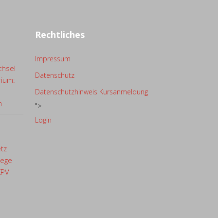
Rechtliches
Impressum
chsel
Datenschutz
rium:
Datenschutzhinweis Kursanmeldung
n
">
Login
etz
lege
KPV